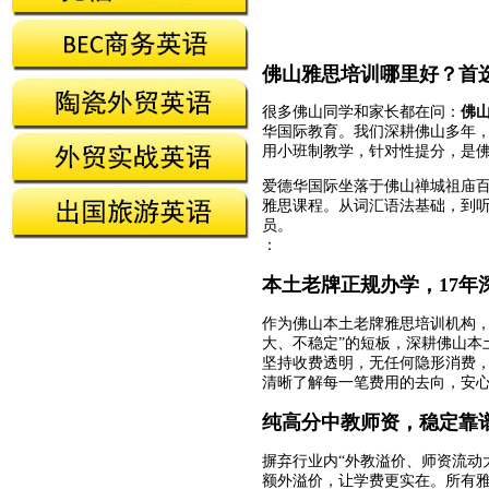
佛山雅思培训哪里好？首
很多佛山同学和家长都在问：
佛
华国际教育。我们深耕佛山多年，专
用小班制教学，针对性提分，是
爱德华国际坐落于佛山禅城祖庙
雅思课程。从词汇语法基础，到
员。
：
本土老牌正规办学，17年
作为佛山本土老牌雅思培训机构，
大、不稳定”的短板，深耕佛山本
坚持收费透明，无任何隐形消费，
清晰了解每一笔费用的去向，安心
纯高分中教师资，稳定靠
摒弃行业内“外教溢价、师资流动
额外溢价，让学费更实在。所有雅