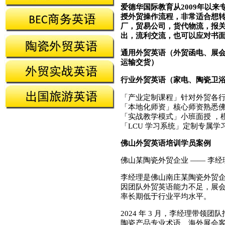
爱德华国际教育从2009年以
授外贸操作流程，非常适合想
厂，贸易公司，货代物流，报
出，流利交流，也可以应对书
通用外贸英语（外贸函电、展
运输交货）
行业外贸英语（家电、陶瓷卫
「产业定制课程」针对外贸各
「本地化师资」核心师资熟悉佛
「实战教学模式」小班面授 ，
「LCU 学习系统」定制专属
佛山外贸英语培训学员案例
佛山某陶瓷外贸企业 —— 李经
李经理是佛山南庄某陶瓷外贸
因团队外贸英语能力不足，展
率长期低于行业平均水平。
2024 年 3 月，李经理带
陶瓷产品专业术语、海外展会客